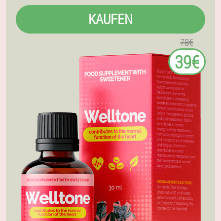
KAUFEN
78€
39€